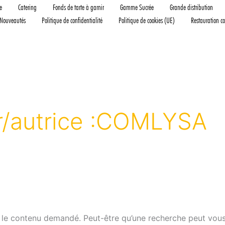
e
Catering
Fonds de tarte à garnir
Gamme Sucrée
Grande distribution
Nouveautés
Politique de confidentialité
Politique de cookies (UE)
Restauration co
r/autrice :COMLYSA
 le contenu demandé. Peut-être qu’une recherche peut vous