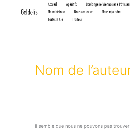
Rechercher :
Aller
Accueil
Apéritifs
Boulangerie Viennoiserie Pâtisseri
Geldelis
au
Notre histoire
Nous contacter
Nous rejoindre
contenu
Tartes & Cie
Traiteur
Nom de l’auteu
Il semble que nous ne pouvons pas trouver