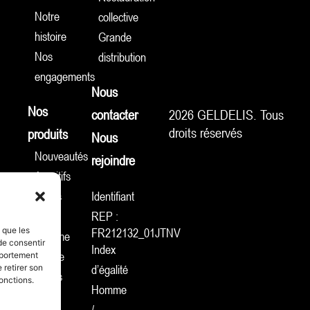
Notre
collective
histoire
Grande
Nos
distribution
engagements
Nous
Nos
contacter
2026 GELDELIS. Tous
droits réservés
produits
Nous
Nouveautés
rejoindre
Apéritifs
Tartes
Identifiant
& Cie
REP :
s que les
FR212132_01JTNV
Gamme
de consentir
Index
sucrée
mportement
d’égalité
 retirer son
Fonds
onctions.
Homme
de
/