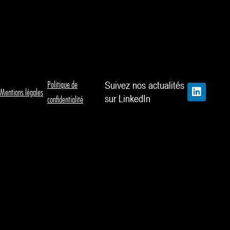
Politique de
Suivez nos actualités
L
Mentions légales
i
sur LinkedIn
confidentialité
n
k
e
d
i
n