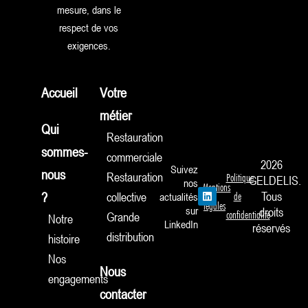
mesure, dans le
respect de vos
exigences.
Accueil
Votre
métier
Qui
Restauration
sommes-
commerciale
2026
Suivez
nous
Restauration
Politique
GELDELIS.
nos
Mentions
L
Tous
?
collective
actualités
de
i
légales
sur
droits
n
confidentialité
Grande
Notre
k
LinkedIn
réservés
e
distribution
histoire
d
i
Nos
n
Nous
engagements
contacter