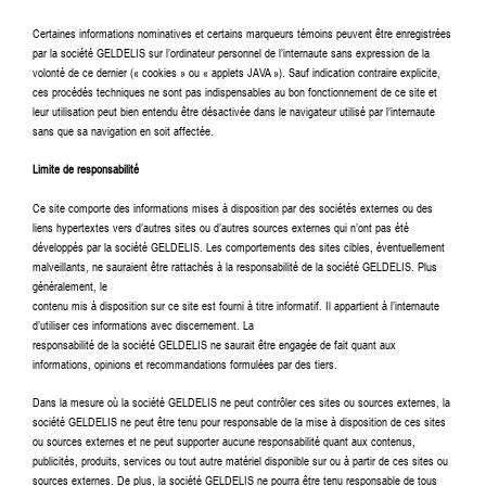
Certaines informations nominatives et certains marqueurs témoins peuvent être enregistrées
par la société GELDELIS sur l’ordinateur personnel de l’internaute sans expression de la
volonté de ce dernier (« cookies » ou « applets JAVA »). Sauf indication contraire explicite,
ces procédés techniques ne sont pas indispensables au bon fonctionnement de ce site et
leur utilisation peut bien entendu être désactivée dans le navigateur utilisé par l’internaute
sans que sa navigation en soit affectée.
Limite de responsabilité
Ce site comporte des informations mises à disposition par des sociétés externes ou des
liens hypertextes vers d’autres sites ou d’autres sources externes qui n’ont pas été
développés par la société GELDELIS. Les comportements des sites cibles, éventuellement
malveillants, ne sauraient être rattachés à la responsabilité de la société GELDELIS. Plus
généralement, le
contenu mis à disposition sur ce site est fourni à titre informatif. Il appartient à l’internaute
d’utiliser ces informations avec discernement. La
responsabilité de la société GELDELIS ne saurait être engagée de fait quant aux
informations, opinions et recommandations formulées par des tiers.
Dans la mesure où la société GELDELIS ne peut contrôler ces sites ou sources externes, la
société GELDELIS ne peut être tenu pour responsable de la mise à disposition de ces sites
ou sources externes et ne peut supporter aucune responsabilité quant aux contenus,
publicités, produits, services ou tout autre matériel disponible sur ou à partir de ces sites ou
sources externes. De plus, la société GELDELIS ne pourra être tenu responsable de tous