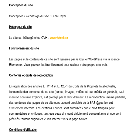
Conception du site
Conception / webdesign du site : Léna Hayer
Hébergeur du site
Le site est hébergé chez OVH :
www.ovhcloud.com
Fonctionnement du site
Les pages et le contenu de ce site sont générés par le logiciel WordPress via la licence
Elementor. Vous pouvez l’utiliser librement pour réaliser votre propre site web.
Contenus et droits de reproduction
En application des articles L. 111-1 et L. 123-1 du Code de la Propriété Intellectuelle,
l’ensemble des contenus de ce site (textes, images, vidéos et tout média en général), sauf
mention contraire explicite, est protégé par le droit d’auteur. La reproduction, même partielle,
des contenus des pages de ce site sans accord préalable de la SAS @gestion est
strictement interdite. Les citations courtes sont autorisées par le droit français pour
commentaires et critiques, tant que ceux-ci y sont strictement concomitants et que sont
précisés l’auteur original et le lien Internet vers la page source.
Conditions d’utilisation