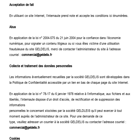
Acceptation de fait
En utilisant ce site Internet, l’internaute prend note et accepte les conditions ici énumérées.
Abus
En application de la loi n° 2004-575 du 21 juin 2004 pour la confiance dans l’économie
numérique, pour signaler un contenu litigieux ou si vous êtes victime d’une utilisation
frauduleuse du site GELDELIS, merci de contacter l’administrateur du site à l’adresse
courriel :
commercial@geldelis.fr
Collecte et traitement des données personnelles
Les informations éventuellement recueillies par la société GELDELIS sont développées dans
la Politique de Confidentialité accessible par un lien en bas de chaque page du site Internet.
En application de la loi n° 78-17 du 6 janvier 1978 relative à l’informatique, aux fichiers et aux
libertés, l’internaute dispose d’un droit d’accès, de rectification et de suppression des
informations
personnelles le concernant stockées par la société GELDLEIS qu’il peut exercer à tout
moment auprès de l’administrateur de ce site. Pour une demande de ce
type, veuillez adresser un courrier à la société GELDELIS ou contacter l’adresse courriel :
commercial@geldelis.fr
Cookies