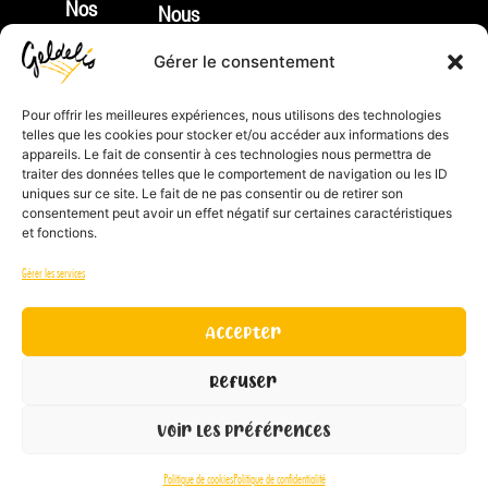
Nos
Nous
produits
rejoindre
Gérer le consentement
Nouveautés
Identifiant
Apéritifs
Pour offrir les meilleures expériences, nous utilisons des technologies
REP :
telles que les cookies pour stocker et/ou accéder aux informations des
Tartes
FR212132_01JTNV
appareils. Le fait de consentir à ces technologies nous permettra de
&
traiter des données telles que le comportement de navigation ou les ID
Index
uniques sur ce site. Le fait de ne pas consentir ou de retirer son
Cie
d’égalité
consentement peut avoir un effet négatif sur certaines caractéristiques
et fonctions.
Gamme
Homme
sucrée
/
Gérer les services
Fonds
Femme
de
Accepter
tarte
Refuser
à
garnir
Voir les préférences
Politique de cookies
Politique de confidentialité
FR