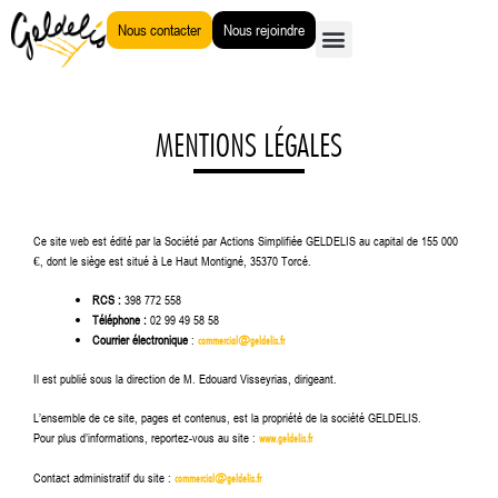
Aller
Nous contacter
Nous rejoindre
au
contenu
MENTIONS LÉGALES
Ce site web est édité par la Société par Actions Simplifiée GELDELIS au capital de 155 000
€, dont le siège est situé à Le Haut Montigné, 35370 Torcé.
RCS :
398 772 558
Téléphone :
02 99 49 58 58
Courrier électronique
:
commercial@geldelis.fr
Il est publié sous la direction de M. Edouard Visseyrias, dirigeant.
L’ensemble de ce site, pages et contenus, est la propriété de la société GELDELIS.
Pour plus d’informations, reportez-vous au site :
www.geldelis.fr
Contact administratif du site :
commercial@geldelis.fr