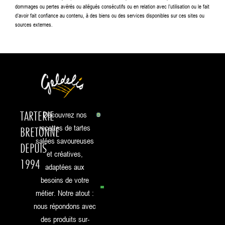
dommages ou pertes avérés ou allégués consécutifs ou en relation avec l’utilisation ou le fait
d’avoir fait confiance au contenu, à des biens ou des services disponibles sur ces sites ou
sources externes.
TARTERIE
Découvrez nos
recettes de tartes
BRETONNE
salées savoureuses
DEPUIS
et créatives,
1994
adaptées aux
besoins de votre
métier. Notre atout :
nous répondons avec
des produits sur-