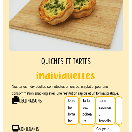
QUICHES ET TARTES
individuelles
Nos tartes individuelles sont idéales en entrée, en plat et pour une
consommation snacking avec une restitution rapide et un format pratique.
DÉCLINAISONS
Quic
Tarte
Tarte
…
he
aux
saumon
lorra
poirea
,
ine
ux
brocolis
CONTENANTS
Coupelle