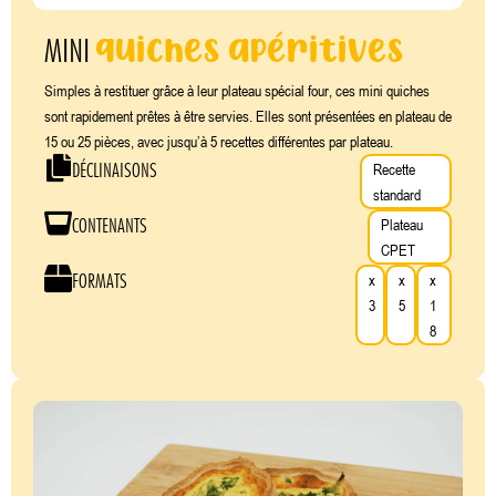
quiches apéritives
MINI
Simples à restituer grâce à leur plateau spécial four, ces mini quiches
sont rapidement prêtes à être servies. Elles sont présentées en plateau de
15 ou 25 pièces, avec jusqu’à 5 recettes différentes par plateau.
DÉCLINAISONS
Recette
standard
CONTENANTS
Plateau
CPET
FORMATS
x
x
x
3
5
1
8