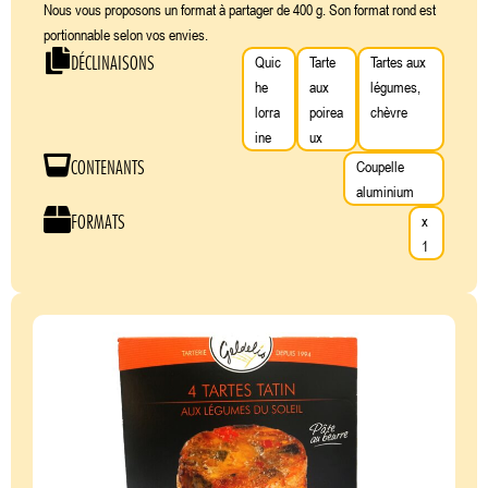
Nous vous proposons un format à partager de 400 g. Son format rond est
portionnable selon vos envies.
DÉCLINAISONS
Quic
Tarte
Tartes aux
he
aux
légumes,
lorra
poirea
chèvre
ine
ux
CONTENANTS
Coupelle
aluminium
FORMATS
x
1