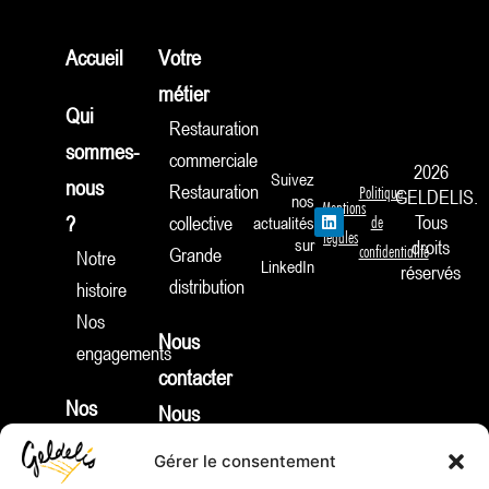
Accueil
Votre
métier
Qui
Restauration
sommes-
commerciale
2026
Suivez
nous
Restauration
Politique
GELDELIS.
nos
Mentions
L
Tous
?
collective
actualités
de
i
légales
sur
droits
n
confidentialité
Grande
Notre
k
LinkedIn
réservés
e
distribution
histoire
d
i
Nos
n
Nous
engagements
contacter
Nos
Nous
produits
rejoindre
Gérer le consentement
Nouveautés