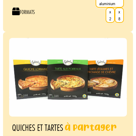
aluminium
FORMATS
x
x
2
8
à partager
QUICHES ET TARTES