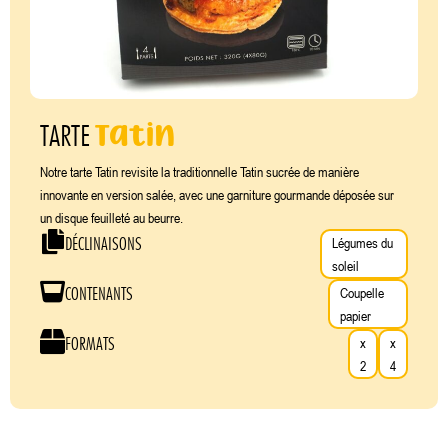
Tatin
TARTE
Notre tarte Tatin revisite la traditionnelle Tatin sucrée de manière
innovante en version salée, avec une garniture gourmande déposée sur
un disque feuilleté au beurre.
DÉCLINAISONS
Légumes du
soleil
CONTENANTS
Coupelle
papier
FORMATS
x
x
2
4