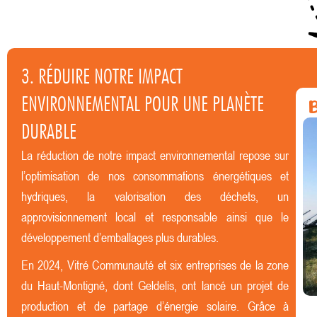
3. RÉDUIRE NOTRE IMPACT
ENVIRONNEMENTAL POUR UNE PLANÈTE
DURABLE
La réduction de notre impact environnemental repose sur
l’optimisation de nos consommations énergétiques et
hydriques, la valorisation des déchets, un
approvisionnement local et responsable ainsi que le
développement d’emballages plus durables.
En 2024, Vitré Communauté et six entreprises de la zone
du Haut-Montigné, dont Geldelis, ont lancé un projet de
production et de partage d’énergie solaire. Grâce à