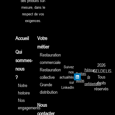
des produits sur-
mesure, dans le
respect de vos
exigences.
Accueil
Votre
métier
Qui
Restauration
sommes-
commerciale
2026
Suivez
nous
Restauration
Politique
GELDELIS.
nos
Mentions
L
Tous
?
collective
actualités
de
i
légales
sur
droits
n
confidentialité
Grande
Notre
k
LinkedIn
réservés
e
distribution
histoire
d
i
Nos
n
Nous
engagements
contacter