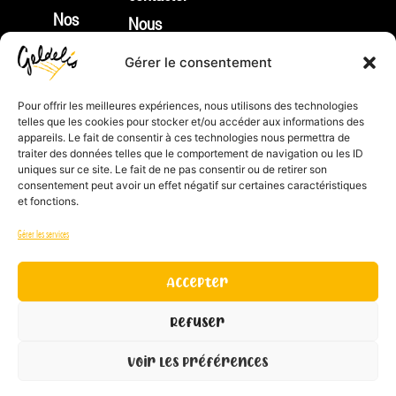
Nos
Nous
produits
rejoindre
Gérer le consentement
Nouveautés
Identifiant
Apéritifs
Pour offrir les meilleures expériences, nous utilisons des technologies
REP :
telles que les cookies pour stocker et/ou accéder aux informations des
Tartes
FR212132_01JTNV
appareils. Le fait de consentir à ces technologies nous permettra de
&
traiter des données telles que le comportement de navigation ou les ID
Index
uniques sur ce site. Le fait de ne pas consentir ou de retirer son
Cie
d’égalité
consentement peut avoir un effet négatif sur certaines caractéristiques
et fonctions.
Gamme
Homme
sucrée
/
Gérer les services
Fonds
Femme
de
Accepter
tarte
Refuser
à
garnir
Voir les préférences