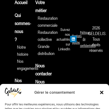
Accueil
Votre
métier
Qui
Restauration
sommes-
commerciale
2026
Suivez
nous
Restauration
Politique
GELDELIS.
nos
Mentions
L
Tous
?
collective
actualités
de
i
légales
sur
droits
n
confidentialité
Grande
Notre
k
LinkedIn
réservés
e
distribution
histoire
d
i
Nos
n
Nous
engagements
contacter
Nos
Nous
produits
rejoindre
Gérer le consentement
Nouveautés
Identifiant
Apéritifs
Pour offrir les meilleures expériences, nous utilisons des technologies
REP :
telles que les cookies pour stocker et/ou accéder aux informations des