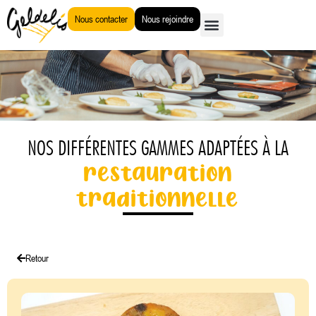
Aller
Nous contacter
Nous rejoindre
au
contenu
NOS DIFFÉRENTES GAMMES ADAPTÉES À LA
restauration
traditionnelle
Retour