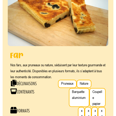
Far
Nos fars, aux pruneaux ou nature, séduisent par leur texture gourmande et
leur authenticité. Disponibles en plusieurs formats, ils s’adaptent à tous
les moments de consommation.
DÉCLINAISONS
Pruneaux
Nature
CONTENANTS
Barquette
Coupell
aluminium
e
papier
FORMATS
x
x
x
x