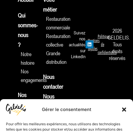
métier
Qui
Restauration
sommes-
commerciale
2026
Suivez
nous
Restauration
Politique
GELDELIS.
nos
Mentions
L
Tous
?
collective
actualités
de
i
légales
sur
droits
n
confidentialité
Grande
Notre
k
LinkedIn
réservés
e
distribution
histoire
d
i
Nos
n
Nous
engagements
contacter
Nos
Nous
produits
rejoindre
Gérer le consentement
Nouveautés
Identifiant
Apéritifs
Pour offrir les meilleures expériences, nous utilisons des technologies
REP :
telles que les cookies pour stocker et/ou accéder aux informations des
Tartes