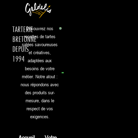
TARTERIE
Découvrez nos
recettes de tartes
BRETONNE
salées savoureuses
DEPUIS
et créatives,
1994
adaptées aux
besoins de votre
métier. Notre atout :
nous répondons avec
des produits sur-
mesure, dans le
respect de vos
exigences.
Accueil
Votre