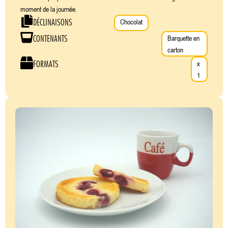
moment de la journée.
DÉCLINAISONS
Chocolat
CONTENANTS
Barquette en
carton
FORMATS
x
1