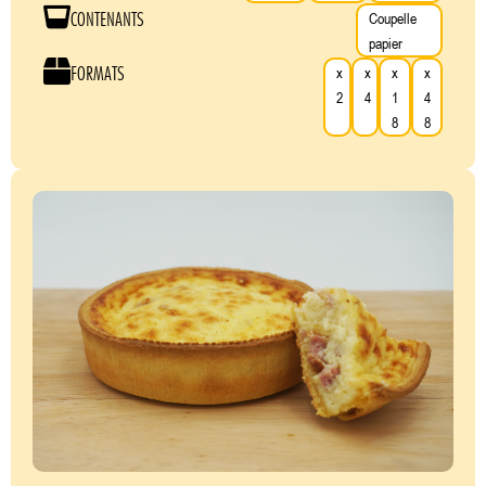
CONTENANTS
Coupelle
papier
FORMATS
x
x
x
x
2
4
1
4
8
8