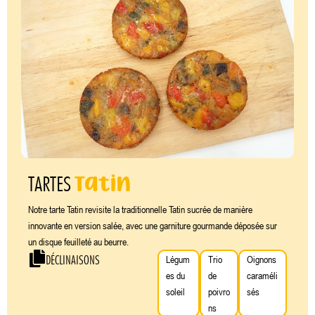
Tatin
TARTES
Notre tarte Tatin revisite la traditionnelle Tatin sucrée de manière
innovante en version salée, avec une garniture gourmande déposée sur
un disque feuilleté au beurre.
DÉCLINAISONS
Légum
Trio
Oignons
es du
de
caraméli
soleil
poivro
sés
ns