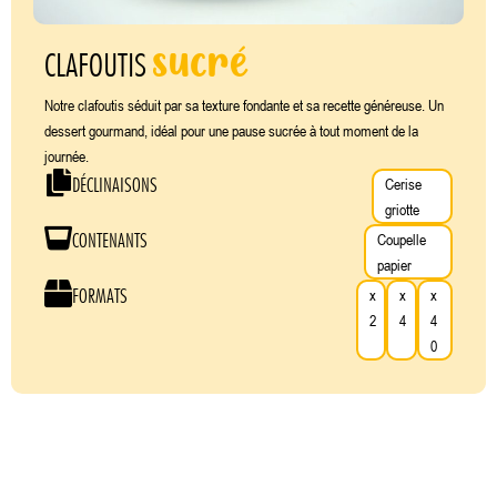
sucré
CLAFOUTIS
Notre clafoutis séduit par sa texture fondante et sa recette généreuse. Un
dessert gourmand, idéal pour une pause sucrée à tout moment de la
journée.
DÉCLINAISONS
Cerise
griotte
CONTENANTS
Coupelle
papier
FORMATS
x
x
x
2
4
4
0