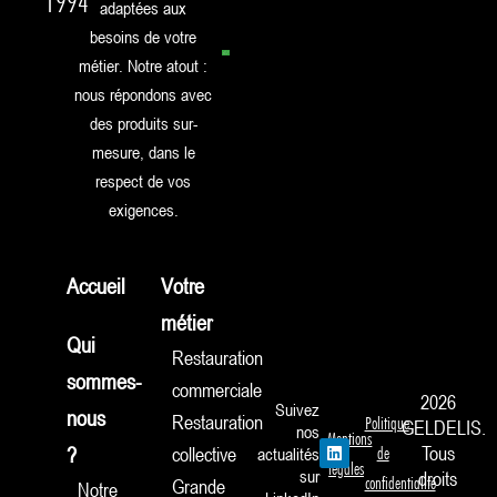
1994
adaptées aux
besoins de votre
métier. Notre atout :
nous répondons avec
des produits sur-
mesure, dans le
respect de vos
exigences.
Accueil
Votre
métier
Qui
Restauration
sommes-
commerciale
2026
Suivez
nous
Restauration
Politique
GELDELIS.
nos
Mentions
L
Tous
?
collective
actualités
de
i
légales
sur
droits
n
confidentialité
Grande
Notre
k