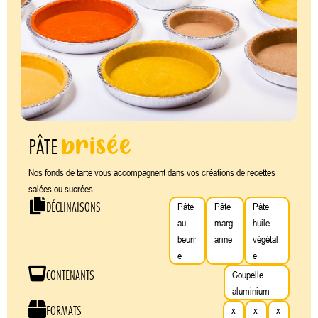
brisée
PÂTE
Nos fonds de tarte vous accompagnent dans vos créations de recettes
salées ou sucrées.
DÉCLINAISONS
Pâte
Pâte
Pâte
au
marg
huile
beurr
arine
végétal
e
e
CONTENANTS
Coupelle
aluminium
FORMATS
x
x
x