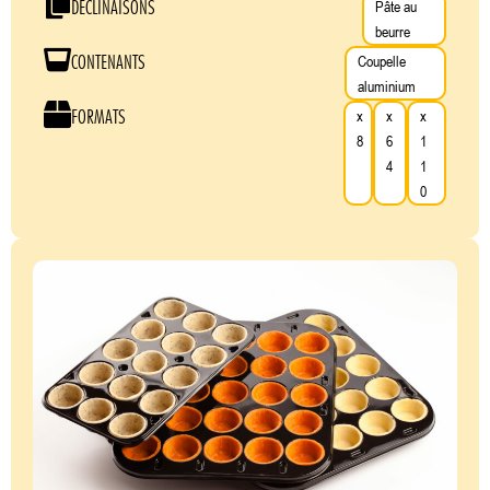
DÉCLINAISONS
Pâte au
beurre
CONTENANTS
Coupelle
aluminium
FORMATS
x
x
x
8
6
1
4
1
0