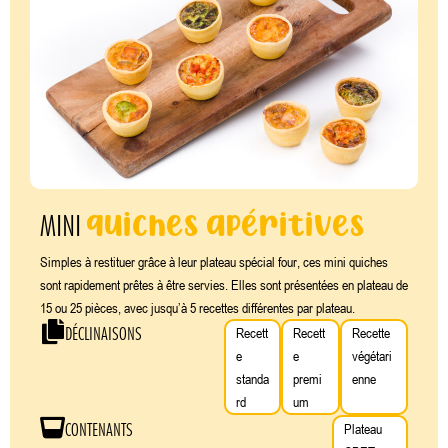
quiches apéritives
MINI
Simples à restituer grâce à leur plateau spécial four, ces mini quiches
sont rapidement prêtes à être servies. Elles sont présentées en plateau de
15 ou 25 pièces, avec jusqu’à 5 recettes différentes par plateau.
DÉCLINAISONS
Recett
Recett
Recette
e
e
végétari
standa
premi
enne
rd
um
CONTENANTS
Plateau