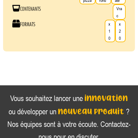
pizza
rond
até
CONTENANTS
Vra
c
FORMATS
x
x
1
2
0
0
innovation
Vous souhaitez lancer une
nouveau produit
ou développer un
?
Nos équipes sont à votre écoute. Contactez-
nous pour en discuter.