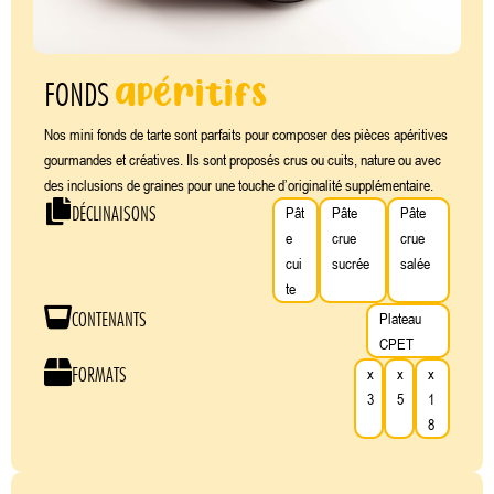
apéritifs
FONDS
Nos mini fonds de tarte sont parfaits pour composer des pièces apéritives
gourmandes et créatives. Ils sont proposés crus ou cuits, nature ou avec
des inclusions de graines pour une touche d’originalité supplémentaire.
DÉCLINAISONS
Pât
Pâte
Pâte
e
crue
crue
cui
sucrée
salée
te
CONTENANTS
Plateau
CPET
FORMATS
x
x
x
3
5
1
8