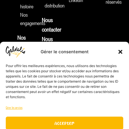
LinkedIn
réservés
e
distribution
histoire
d
i
Nos
n
Nous
engagements
contacter
Nos
Nous
produits
rejoindre
Gérer le consentement
Nouveautés
Identifiant
Apéritifs
Pour offrir les meilleures expériences, nous utilisons des technologies
REP :
telles que les cookies pour stocker et/ou accéder aux informations des
Tartes
FR212132_01JTNV
appareils. Le fait de consentir à ces technologies nous permettra de
&
traiter des données telles que le comportement de navigation ou les ID
Index
uniques sur ce site. Le fait de ne pas consentir ou de retirer son
Cie
d’égalité
consentement peut avoir un effet négatif sur certaines caractéristiques
et fonctions.
Gamme
Homme
sucrée
/
Gérer les services
Fonds
Femme
de
Accepter