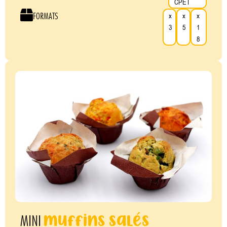
CPET
FORMATS
x
x
x
3
5
1
8
muffins salés
MINI