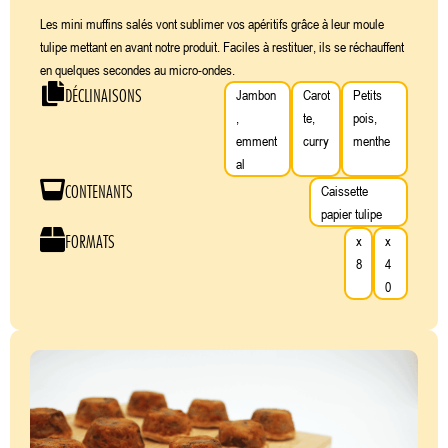
Les mini muffins salés vont sublimer vos apéritifs grâce à leur moule
tulipe mettant en avant notre produit. Faciles à restituer, ils se réchauffent
en quelques secondes au micro-ondes.
DÉCLINAISONS
Jambon
Carot
Petits
,
te,
pois,
emment
curry
menthe
al
CONTENANTS
Caissette
papier tulipe
FORMATS
x
x
8
4
0