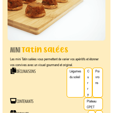
Tatin salées
MINI
Les mini Tatin salées vous permettent de varier vos apéritifs et étonner
vos convives avec un visuel gourmand et original.
DÉCLINAISONS
Légumes
C
Poi
du soleil
u
vro
r
ns
r
y
CONTENANTS
Plateau
CPET