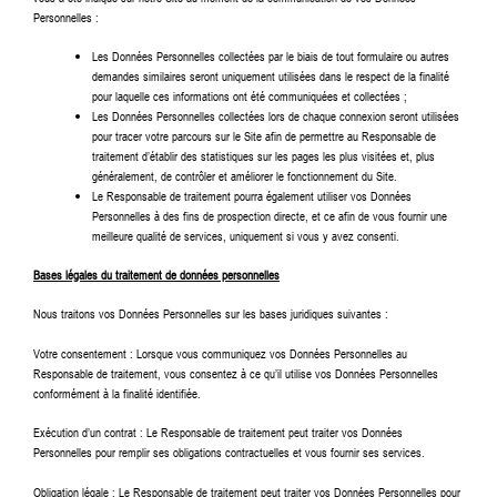
Personnelles :
Les Données Personnelles collectées par le biais de tout formulaire ou autres
demandes similaires seront uniquement utilisées dans le respect de la finalité
pour laquelle ces informations ont été communiquées et collectées ;
Les Données Personnelles collectées lors de chaque connexion seront utilisées
pour tracer votre parcours sur le Site afin de permettre au Responsable de
traitement d’établir des statistiques sur les pages les plus visitées et, plus
généralement, de contrôler et améliorer le fonctionnement du Site.
Le Responsable de traitement pourra également utiliser vos Données
Personnelles à des fins de prospection directe, et ce afin de vous fournir une
meilleure qualité de services, uniquement si vous y avez consenti.
Bases légales du traitement de données personnelles
Nous traitons vos Données Personnelles sur les bases juridiques suivantes :
Votre consentement : Lorsque vous communiquez vos Données Personnelles au
Responsable de traitement, vous consentez à ce qu’il utilise vos Données Personnelles
conformément à la finalité identifiée.
Exécution d’un contrat : Le Responsable de traitement peut traiter vos Données
Personnelles pour remplir ses obligations contractuelles et vous fournir ses services.
Obligation légale : Le Responsable de traitement peut traiter vos Données Personnelles pour