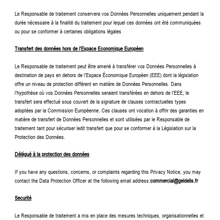
Le Responsable de traitement conservera vos Données Personnelles uniquement pendant la
durée nécessaire à la finalité du traitement pour lequel ces données ont été communiquées
ou pour se conformer à certaines obligations légales
Transfert des données hors de l’Espace Economique Européen
Le Responsable de traitement peut être amené à transférer vos Données Personnelles à
destination de pays en dehors de l’Espace Économique Européen (EEE) dont la législation
offre un niveau de protection différent en matière de Données Personnelles. Dans
l’hypothèse où vos Données Personnelles seraient transférées en dehors de l’EEE, le
transfert sera effectué sous couvert de la signature de clauses contractuelles types
adoptées par la Commission Européenne. Ces clauses ont vocation à offrir des garanties en
matière de transfert de Données Personnelles et sont utilisées par le Responsable de
traitement tant pour sécuriser ledit transfert que pour se conformer à la Législation sur la
Protection des Données.
Délégué à la protection des données
If you have any questions, concerns, or complaints regarding this Privacy Notice, you may
contact the Data Protection Officer at the following email address:
commercial@geldelis.fr
Securité
Le Responsable de traitement a mis en place des mesures techniques, organisationnelles et