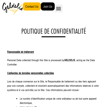
Go
Contact Us
Join Us
to
content
POLITIQUE DE CONFIDENTIALITÉ
Responsable de traitement
Personal Data collected through this Site is processed by
GELDELIS
, acting as the Data
Controller.
Catégories de données personnelles collectées
Lors de chaque connexion sur le Site, le Responsable de traitement ou des tiers agissant
pour son compte, collectent et stockent automatiquement des informations relatives à votre
système et à vos activités sur le Site. Ces informations peuvent inclure :
Le numéro d’identification unique de votre ordinateur ou de tout autre appareil
électronique,