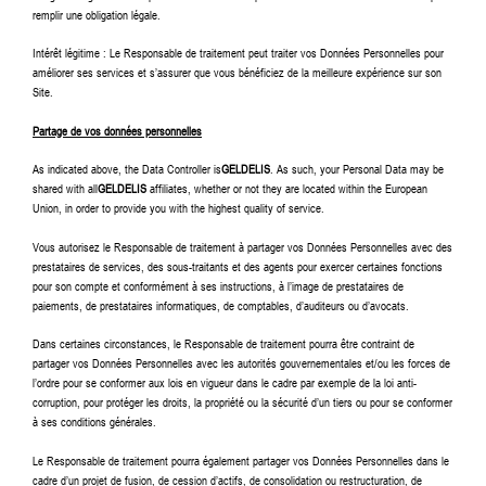
remplir une obligation légale.
Intérêt légitime : Le Responsable de traitement peut traiter vos Données Personnelles pour
améliorer ses services et s’assurer que vous bénéficiez de la meilleure expérience sur son
Site.
Partage de vos données personnelles
As indicated above, the Data Controller is
GELDELIS
. As such, your Personal Data may be
shared with all
GELDELIS
affiliates, whether or not they are located within the European
Union, in order to provide you with the highest quality of service.
Vous autorisez le Responsable de traitement à partager vos Données Personnelles avec des
prestataires de services, des sous-traitants et des agents pour exercer certaines fonctions
pour son compte et conformément à ses instructions, à l’image de prestataires de
paiements, de prestataires informatiques, de comptables, d’auditeurs ou d’avocats.
Dans certaines circonstances, le Responsable de traitement pourra être contraint de
partager vos Données Personnelles avec les autorités gouvernementales et/ou les forces de
l’ordre pour se conformer aux lois en vigueur dans le cadre par exemple de la loi anti-
corruption, pour protéger les droits, la propriété ou la sécurité d’un tiers ou pour se conformer
à ses conditions générales.
Le Responsable de traitement pourra également partager vos Données Personnelles dans le
cadre d’un projet de fusion, de cession d’actifs, de consolidation ou restructuration, de