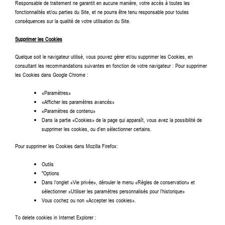
Responsable de traitement ne garantit en aucune manière, votre accès à toutes les
fonctionnalités et/ou parties du Site, et ne pourra être tenu responsable pour toutes
conséquences sur la qualité de votre utilisation du Site.
Supprimer les Cookies
Quelque soit le navigateur utilisé, vous pouvez gérer et/ou supprimer les Cookies, en
consultant les recommandations suivantes en fonction de votre navigateur : Pour supprimer
les Cookies dans Google Chrome :
«Paramètres»
«Afficher les paramètres avancés»
«Paramètres de contenu»
Dans la partie «Cookies» de la page qui apparaît, vous avez la possibilité de
supprimer les cookies, ou d’en sélectionner certains.
Pour supprimer les Cookies dans Mozilla Firefox:
Outils
"Options
Dans l’onglet «Vie privée», dérouler le menu «Règles de conservation» et
sélectionner «Utiliser les paramètres personnalisés pour l’historique»
Vous cochez ou non «Accepter les cookies».
To delete cookies in Internet Explorer :