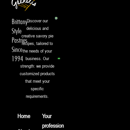
Brittany-
Discover our
delicious and
Style
creative savory pie
Pastries
recipes, tailored to
Since
the needs of your
1994
business. Our
strength: we provide
customized products
that meet your
specific
requirements.
Home
Your
profession