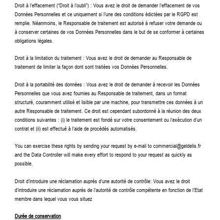
Droit à l’effacement (“Droit à l’oubli”) : Vous avez le droit de demander l’effacement de vos
Données Personnelles et ce uniquement si l’une des conditions édictées par le RGPD est
remplie. Néanmoins, le Responsable de traitement est autorisé à refuser votre demande ou
à conserver certaines de vos Données Personnelles dans le but de se conformer à certaines
obligations légales.
Droit à la limitation du traitement : Vous avez le droit de demander au Responsable de
traitement de limiter la façon dont sont traitées vos Données Personnelles.
Droit à la portabilité des données : Vous avez le droit de demander à recevoir les Données
Personnelles que vous avez fournies au Responsable de traitement, dans un format
structuré, couramment utilisé et lisible par une machine, pour transmettre ces données à un
autre Responsable de traitement. Ce droit est cependant subordonné à la réunion des deux
conditions suivantes : (i) le traitement est fondé sur votre consentement ou l’exécution d’un
contrat et (ii) est effectué à l’aide de procédés automatisés.
You can exercise these rights by sending your request by e-mail to commercial@geldelis.fr
and the Data Controller will make every effort to respond to your request as quickly as
possible.
Droit d’introduire une réclamation auprès d’une autorité de contrôle: Vous avez le droit
d’introduire une réclamation auprès de l’autorité de contrôle compétente en fonction de l’Etat
membre dans lequel vous vous situez
Durée de conservation