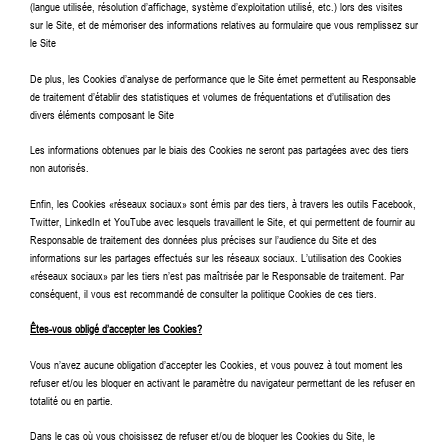
(langue utilisée, résolution d’affichage, système d’exploitation utilisé, etc.) lors des visites
sur le Site, et de mémoriser des informations relatives au formulaire que vous remplissez sur
le Site
De plus, les Cookies d’analyse de performance que le Site émet permettent au Responsable
de traitement d’établir des statistiques et volumes de fréquentations et d’utilisation des
divers éléments composant le Site
Les informations obtenues par le biais des Cookies ne seront pas partagées avec des tiers
non autorisés.
Enfin, les Cookies «réseaux sociaux» sont émis par des tiers, à travers les outils Facebook,
Twitter, LinkedIn et YouTube avec lesquels travaillent le Site, et qui permettent de fournir au
Responsable de traitement des données plus précises sur l’audience du Site et des
informations sur les partages effectués sur les réseaux sociaux. L’utilisation des Cookies
«réseaux sociaux» par les tiers n’est pas maîtrisée par le Responsable de traitement. Par
conséquent, il vous est recommandé de consulter la politique Cookies de ces tiers.
Êtes-vous obligé d’accepter les Cookies?
Vous n’avez aucune obligation d’accepter les Cookies, et vous pouvez à tout moment les
refuser et/ou les bloquer en activant le paramètre du navigateur permettant de les refuser en
totalité ou en partie.
Dans le cas où vous choisissez de refuser et/ou de bloquer les Cookies du Site, le